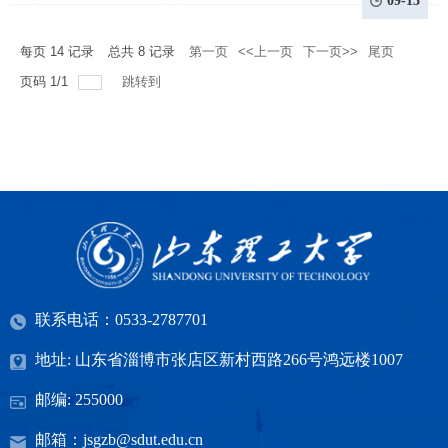
09-13
每页
14
记录
总共
8
记录
第一页
<<上一页
下一页>>
尾页
页码
1
/
1
跳转到
联系电话：0533-2787701
地址: 山东省淄博市张店区新村西路266号鸿远楼1007
邮编: 255000
邮箱：jsgzb@sdut.edu.cn