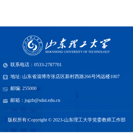
联系电话：0533-2787701
地址: 山东省淄博市张店区新村西路266号鸿远楼1007
邮编: 255000
邮箱：jsgzb@sdut.edu.cn
版权所有:Copyright © 2023-山东理工大学党委教师工作部