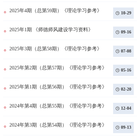
2025年4期（总第59期）《理论学习参考》
10-29
2025年1期 《师德师风建设学习资料》
09-16
2025年3期（总第58期）《理论学习参考》
07-08
2025年第2期（总第57期）《理论学习参考》
05-16
2025年第1期（总第56期）《理论学习参考》
02-20
2024年第4期（总第55期）《理论学习参考》
12-04
2024年第3期（总第54期）《理论学习参考》
09-13