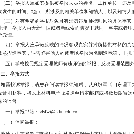
（二）举报人应如实提供被举报人员的姓名、工作单位、违反
实发生的时间、地点，所涉及的相关单位和知情人，以及知情人
（三）对有明确的举报对象且有涉嫌违反师德师风的具体事实
处理，举报人再无新证据或者新线索的情况下就同一事实或者理
予受理。
（四）举报人应承诺反映的情况客观真实并对所提供材料的真
故意捏造事实，诬告陷害他人的或者以举报为名制造事端，干扰
（五）学校按照规定受理教师有违师德的举报，反映受理范围
三、举报方式
如需投诉举报，请您在阅读举报须知后，认真填写《山东理工
应证明材料，将以上材料电子版发送至指定邮箱或将纸质版寄送
您的监督！
（一）
举报邮箱：
sdsfwt@sdut.edu.cn
（二）信函举报：
地址：山东省淄博市张店区新村西路
266号山东理工大学教师工