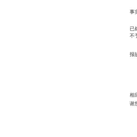
事
已
不
报
相
谢