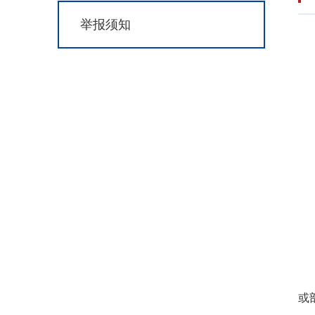
举报须知
或